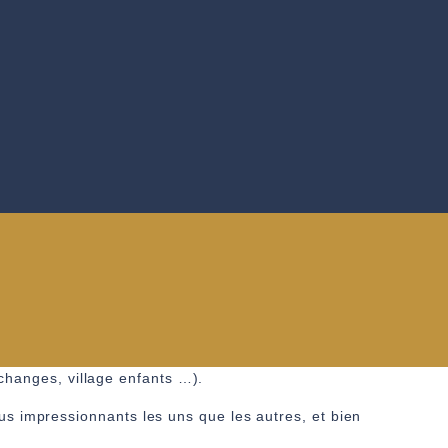
échanges, village enfants …).
us impressionnants les uns que les autres, et bien