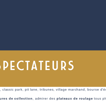
SPECTATEURS
 classic park, pit lane, tribunes, village marchand, bourse d’
ures de collection
, admirer des
plateaux de roulage
tous pl