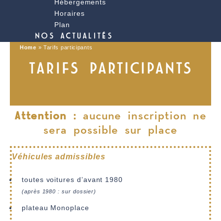
Hébergements
Horaires
Plan
NOS ACTUALITÉS
Home
»
Tarifs participants
TARIFS PARTICIPANTS
Attention :
aucune inscription ne
sera possible sur place
Véhicules admissibles
toutes voitures d’avant 1980
(après 1980 : sur dossier)
plateau Monoplace