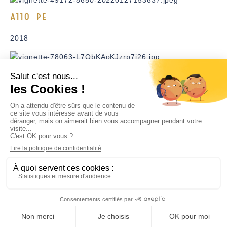
A110 PE
2018
A110 Première edition
2018
110 PURE
2019
A110
2022