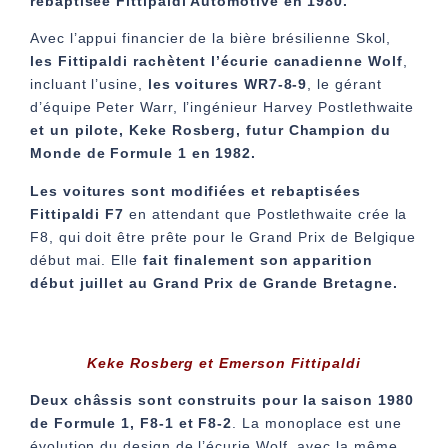
rebaptisée Fittipaldi Automotive en 1980.
Avec l’appui financier de la bière brésilienne Skol,
les Fittipaldi rachètent l’écurie canadienne Wolf
,
incluant l’usine,
les voitures WR7-8-9
, le gérant
d’équipe Peter Warr, l’ingénieur Harvey Postlethwaite
et un pilote, Keke Rosberg, futur Champion du
Monde de Formule 1 en 1982.
Les voitures sont modifiées et rebaptisées
Fittipaldi F7
en attendant que Postlethwaite crée la
F8, qui doit être prête pour le Grand Prix de Belgique
début mai. Elle
fait finalement son apparition
début juillet au Grand Prix de Grande Bretagne.
Keke Rosberg et Emerson Fittipaldi
De
ux châssis sont construits pour la saison 1980
de Formule 1, F8-1 et F8-2
. La monoplace est une
évolution du design de l’écurie Wolf, avec la même