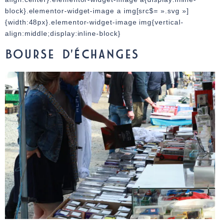
block}.elementor-widget-image a img[src$= ».svg »]
{width:48px}.elementor-widget-image img{vertical-
align:middle;display:inline-block}
BOURSE D’ÉCHANGES