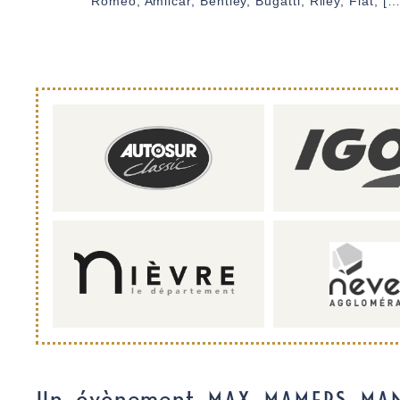
Romeo, Amilcar, Bentley, Bugatti, Riley, Fiat, […